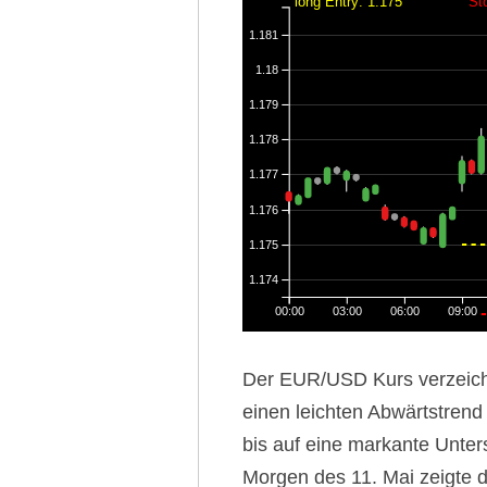
long Entry: 1.175
St
1.181
1.18
1.179
1.178
1.177
1.176
1.175
1.174
00:00
03:00
06:00
09:00
Der EUR/USD Kurs verzeichn
einen leichten Abwärtstrend
bis auf eine markante Unter
Morgen des 11. Mai zeigte