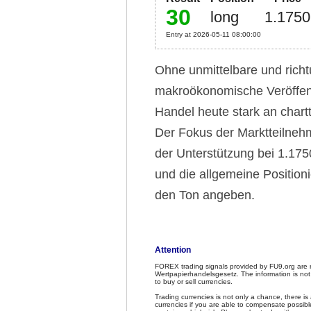
30
long
1.1750
Entry at 2026-05-11 08:00:00
Ohne unmittelbare und rich
makroökonomische Veröffent
Handel heute stark an chart
Der Fokus der Marktteilnehm
der Unterstützung bei 1.17
und die allgemeine Positio
den Ton angeben.
Attention
FOREX trading signals provided by FU9.org are 
Wertpapierhandelsgesetz. The information is not
to buy or sell currencies.
Trading currencies is not only a chance, there is
currencies if you are able to compensate possible