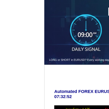
LONG or SHORT in EURUSD? Every working day at 9.
Automated FOREX EURUSD 
07:32:52