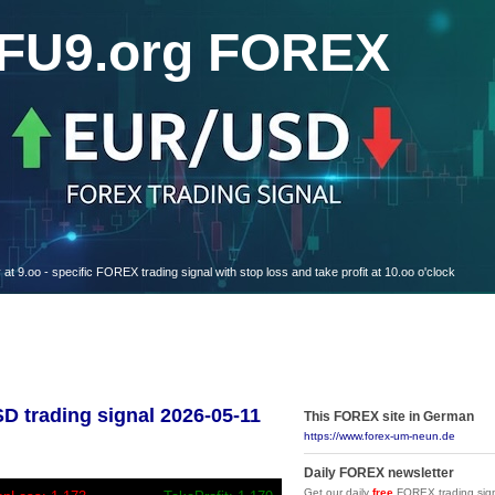
FU9.org FOREX
oo - specific FOREX trading signal with stop loss and take profit at 10.oo o'clock
trading signal 2026-05-11
This FOREX site in German
https://www.forex-um-neun.de
Daily FOREX newsletter
Get our daily
free
FOREX trading sign