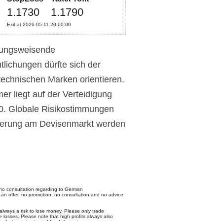
1.1730
1.1790
Exit at 2026-05-11 20:00:00
tungsweisende
lichungen dürfte sich der
technischen Marken orientieren.
er liegt auf der Verteidigung
50. Globale Risikostimmungen
nierung am Devisenmarkt werden
no consultation regarding to German
 an offer, no promotion, no consultation and no advice
 always a risk to lose money. Please only trade
 losses. Please note that high profits always also