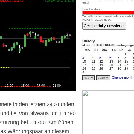
opLoss: 1.173
TakeProfit: 1.179
email.
Email address:
We will use your email address only f
FOREX related news.
Get the daily newsletter
History
of our FOREX EURUSD trading sign
Mo
Tu
We
Th
Fr
Sa
1
3
4
5
6
7
8
10
11
12
13
14
15
17
18
19
20
21
22
24
25
26
27
28
29
31
Change month
12:00
15:00
18:00
21:00
ete in den letzten 24 Stunden
 und fiel von Niveaus um 1.1790
stützung bei 1.1750. Am frühen
 das Währungspaar an diesem