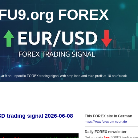
FU9.org FOREX
oo - specific FOREX trading signal with stop loss and take profit at 10.oo o'clock
trading signal 2026-06-08
This FOREX site in German
https://www.forex-um-neun.de
Daily FOREX newsletter
Get our daily
free
FOREX trading sign