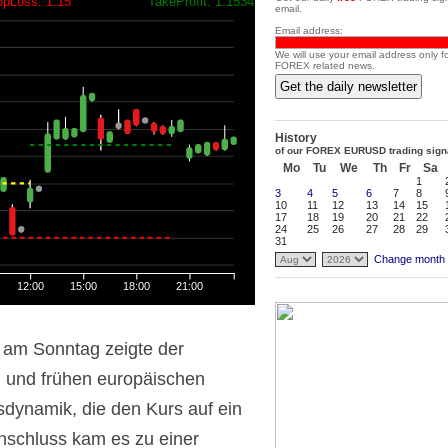
opLoss: 1.15
TakeProfit: 1.1534
email.
Email address:
We will use your email address only f
FOREX related news.
Get the daily newsletter
History
of our FOREX EURUSD trading sign
Mo
Tu
We
Th
Fr
Sa
1
3
4
5
6
7
8
10
11
12
13
14
15
17
18
19
20
21
22
24
25
26
27
28
29
31
Change month
12:00
15:00
18:00
21:00
 am Sonntag zeigte der
 und frühen europäischen
tsdynamik, die den Kurs auf ein
nschluss kam es zu einer