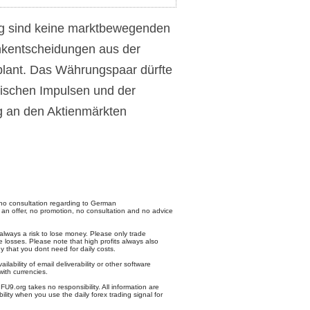
ag sind keine marktbewegenden
nkentscheidungen aus der
lant. Das Währungspaar dürfte
nischen Impulsen und der
g an den Aktienmärkten
no consultation regarding to German
 an offer, no promotion, no consultation and no advice
 always a risk to lose money. Please only trade
 losses. Please note that high profits always also
y that you dont need for daily costs.
ailability of email deliverability or other software
with currencies.
U9.org takes no responsibility. All information are
ility when you use the daily forex trading signal for