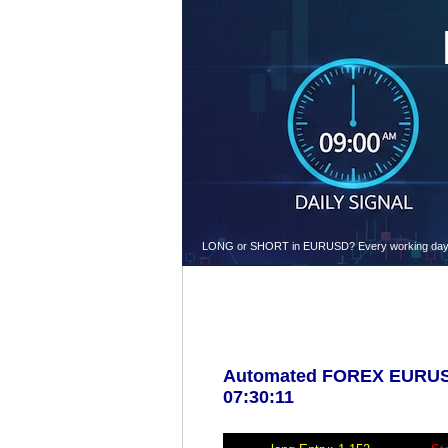
LONG or SHORT in EURUSD? Every working day at 9.
Automated FOREX EURUSD 
07:30:11