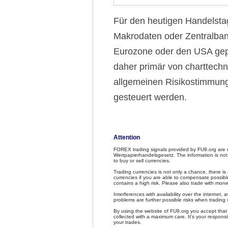
Für den heutigen Handelst
Makrodaten oder Zentralba
Eurozone oder den USA gep
daher primär von charttech
allgemeinen Risikostimmun
gesteuert werden.
Attention
FOREX trading signals provided by FU9.org are 
Wertpapierhandelsgesetz. The information is not
to buy or sell currencies.
Trading currencies is not only a chance, there is
currencies if you are able to compensate possible
contains a high risk. Please also trade with mone
Interferences with availability over the internet, av
problems are further possible risks when trading 
By using the website of FU9.org you accept that F
collected with a maximum care. It's your responsib
your trades.