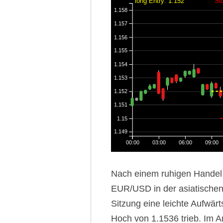
long Entry: 1.152
St
1.158
1.157
1.156
1.155
1.154
1.153
1.152
1.151
1.15
1.149
00:00
03:00
06:00
09:00
Nach einem ruhigen Handel
EUR/USD in der asiatischen
Sitzung eine leichte Aufwär
Hoch von 1.1536 trieb. Im A